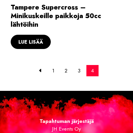
Tampere Supercross –
Minikuskeille paikkoja 50cc
lähtöihin
LUE LISÄÄ
1
2
3
4
Tapahtuman järjestäjä
JH Events Oy