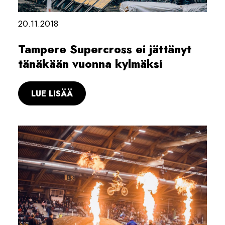
20.11.2018
Tampere Supercross ei jättänyt
tänäkään vuonna kylmäksi
LUE LISÄÄ