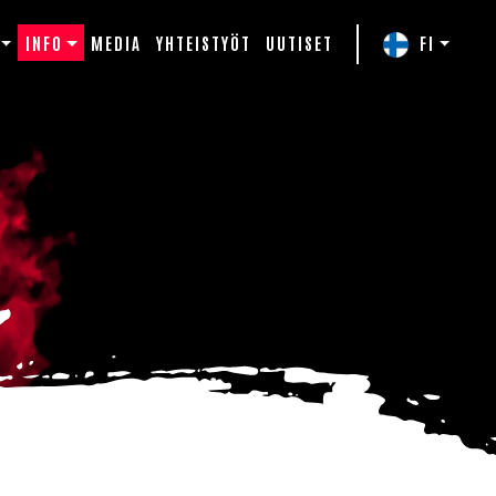
INFO
MEDIA
YHTEISTYÖT
UUTISET
FI