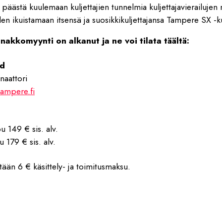
 päästä kuulemaan kuljettajien tunnelmia kuljettajavierailuje
en ikuistamaan itsensä ja suosikkikuljettajansa Tampere SX -k
nakkomyynti on alkanut ja ne voi tilata täältä:
nd
aattori
ampere.fi
u 149 € sis. alv.
u 179 € sis. alv.
tään 6 € käsittely- ja toimitusmaksu.