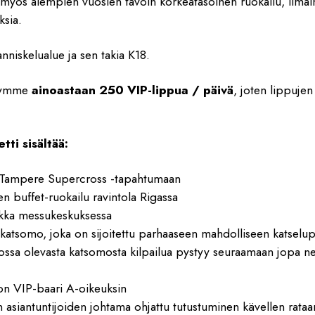
n myös aiempien vuosien tavoin korkeatasoinen ruokailu, ilmai
sia.
niskelualue ja sen takia K18.
yymme
ainoastaan 250 VIP-lippua / päivä
, joten lippujen
tti sisältää:
 Tampere Supercross -tapahtumaan
n buffet-ruokailu ravintola Rigassa
ikka messukeskuksessa
-katsomo, joka on sijoitettu parhaaseen mahdolliseen katselu
ossa olevasta katsomosta kilpailua pystyy seuraamaan jopa ne
n VIP-baari A-oikeuksin
n asiantuntijoiden johtama ohjattu tutustuminen kävellen rataa