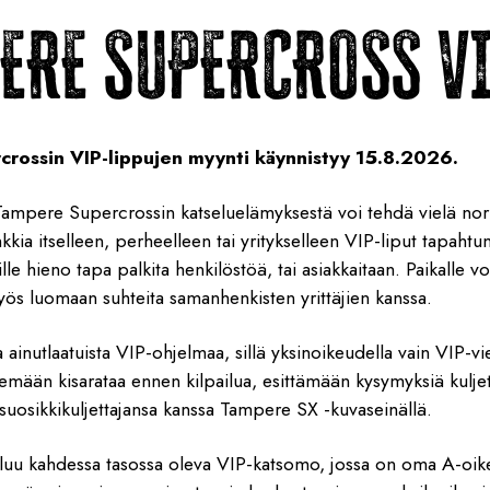
ERE SUPERCROSS V
rossin VIP-lippujen myynti käynnistyy 15.8.2026.
ampere Supercrossin katseluelämyksestä voi tehdä vielä nor
ia itselleen, perheelleen tai yritykselleen VIP-liput tapahtu
lle hieno tapa palkita henkilöstöä, tai asiakkaitaan. Paikalle vo
yös luomaan suhteita samanhenkisten yrittäjien kanssa.
a ainutlaatuista VIP-ohjelmaa, sillä yksinoikeudella vain VIP-v
emään kisarataa ennen kilpailua, esittämään kysymyksiä kuljetta
suosikkikuljettajansa kanssa Tampere SX -kuvaseinällä.
uluu kahdessa tasossa oleva VIP-katsomo, jossa on oma A-oike