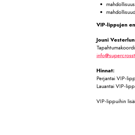
mahdollisuus
mahdollisuud
VIP-lippujen en
Jouni Vesterlu
Tapahtumakoordin
info@supercrosst
Hinnat:
Perjantai VIP-lipp
Lauantai VIP-lipp
VIP-lippuihin lisä