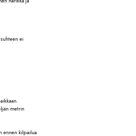
nen narikka ja
 suhteen ei
paikkaan.
ljän metrin
n ennen kilpailua