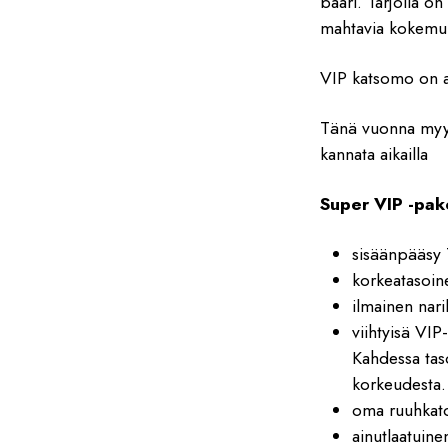
baari. Tarjolla o
mahtavia kokemuk
VIP katsomo on an
Tänä vuonna m
kannata aikailla
Super VIP -pake
sisäänpääsy
korkeatasoine
ilmainen nar
viihtyisä VIP
Kahdessa tas
korkeudesta.
oma ruuhkato
ainutlaatuine