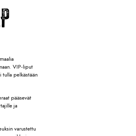
IP
maalia
maan. VIP-liput
i tulla pelkästään
ieraat pääsevät
jille ja
uksin varustettu