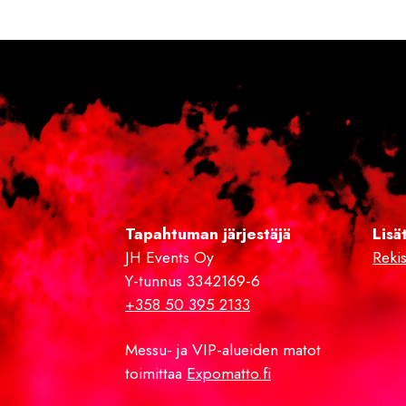
Tapahtuman järjestäjä
Lisä
JH Events Oy
Rekis
Y-tunnus 3342169-6
+358 50 395 2133
Messu- ja VIP-alueiden matot
toimittaa
Expomatto.fi