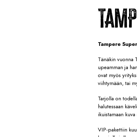
TAMP
Tampere Superc
Tänäkin vuonna T
upeamman ja hankk
ovat myös yrityksi
viihtymään, tai m
Tarjolla on todell
halutessaan kävel
ikuistamaan kuva 
VIP-pakettiin ku