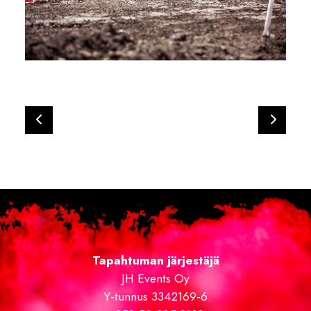
Tapahtuman järjestäjä
JH Events Oy
Y-tunnus 3342169-6