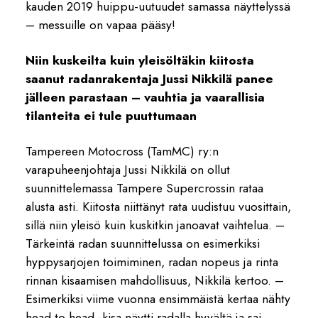
kauden 2019 huippu-uutuudet samassa näyttelyssä
– messuille on vapaa pääsy!
Niin kuskeilta kuin yleisöltäkin kiitosta
saanut radanrakentaja Jussi Nikkilä panee
jälleen parastaan – vauhtia ja vaarallisia
tilanteita ei tule puuttumaan
Tampereen Motocross (TamMC) ry:n
varapuheenjohtaja Jussi Nikkilä on ollut
suunnittelemassa Tampere Supercrossin rataa
alusta asti. Kiitosta niittänyt rata uudistuu vuosittain,
sillä niin yleisö kuin kuskitkin janoavat vaihtelua. –
Tärkeintä radan suunnittelussa on esimerkiksi
hyppysarjojen toimiminen, radan nopeus ja rinta
rinnan kisaamisen mahdollisuus, Nikkilä kertoo. –
Esimerkiksi viime vuonna ensimmäistä kertaa nähty
head to head -kisa näytti radalla hyvältä ja sai