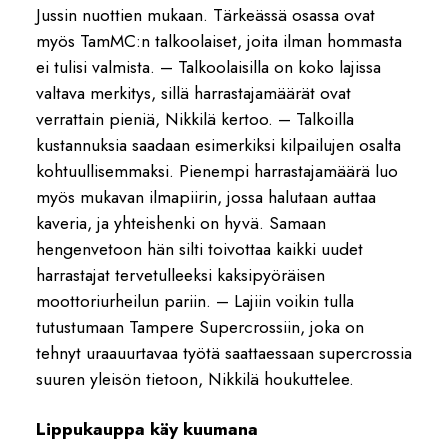
Jussin nuottien mukaan. Tärkeässä osassa ovat
myös TamMC:n talkoolaiset, joita ilman hommasta
ei tulisi valmista. – Talkoolaisilla on koko lajissa
valtava merkitys, sillä harrastajamäärät ovat
verrattain pieniä, Nikkilä kertoo. – Talkoilla
kustannuksia saadaan esimerkiksi kilpailujen osalta
kohtuullisemmaksi. Pienempi harrastajamäärä luo
myös mukavan ilmapiirin, jossa halutaan auttaa
kaveria, ja yhteishenki on hyvä. Samaan
hengenvetoon hän silti toivottaa kaikki uudet
harrastajat tervetulleeksi kaksipyöräisen
moottoriurheilun pariin. – Lajiin voikin tulla
tutustumaan Tampere Supercrossiin, joka on
tehnyt uraauurtavaa työtä saattaessaan supercrossia
suuren yleisön tietoon, Nikkilä houkuttelee.
Lippukauppa käy kuumana