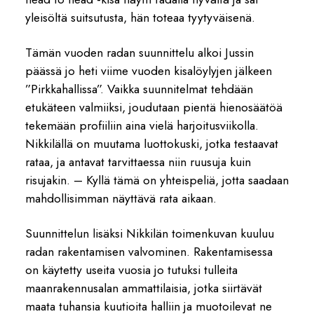
yleisöltä suitsutusta, hän toteaa tyytyväisenä.
Tämän vuoden radan suunnittelu alkoi Jussin
päässä jo heti viime vuoden kisalöylyjen jälkeen
”Pirkkahallissa”. Vaikka suunnitelmat tehdään
etukäteen valmiiksi, joudutaan pientä hienosäätöä
tekemään profiiliin aina vielä harjoitusviikolla.
Nikkilällä on muutama luottokuski, jotka testaavat
rataa, ja antavat tarvittaessa niin ruusuja kuin
risujakin. – Kyllä tämä on yhteispeliä, jotta saadaan
mahdollisimman näyttävä rata aikaan.
Suunnittelun lisäksi Nikkilän toimenkuvan kuuluu
radan rakentamisen valvominen. Rakentamisessa
on käytetty useita vuosia jo tutuksi tulleita
maanrakennusalan ammattilaisia, jotka siirtävät
maata tuhansia kuutioita halliin ja muotoilevat ne