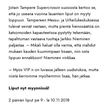
Jotain Tampere Supercrossin suosiosta kertoo se,
että jo useana vuonna lauantain liput on myyty
loppuun. Tampereen Messu- ja Urheilukeskuksessa
tulevat seinät vastaan, mutta pientä hienosäätöä on
katsomoiden kapasiteetissa pystytty tekemään,
tapahtuman vastaava tuottaja Jarkko Nieminen
paljastaa. – Mikäli haluat olla varma, että mahdut
mukaan kauden kuumimpaan kisaan, niin osta
lippusi ennakkoon! Nieminen vinkkaa.
– Myös VIP:n on luvassa jälleen uudistuksia, mutta
niistä kerromme myöhemmin lisää, hän jatkaa.
Liput nyt myynnissä!
2 päivän liput pe 9.- la 10.11.2018