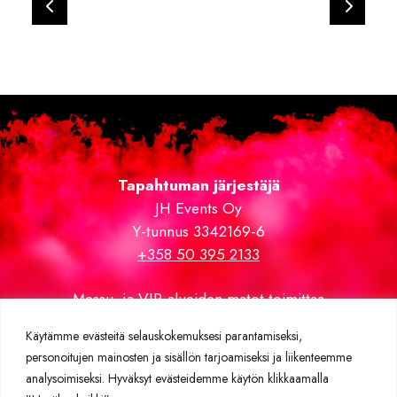
Tapahtuman järjestäjä
JH Events Oy
Y-tunnus 3342169-6
+358 50 395 2133
Messu- ja VIP-alueiden matot toimittaa
Expomatto.fi
Käytämme evästeitä selauskokemuksesi parantamiseksi,
personoitujen mainosten ja sisällön tarjoamiseksi ja liikenteemme
Lisätietoja
analysoimiseksi. Hyväksyt evästeidemme käytön klikkaamalla
Rekisteriseloste