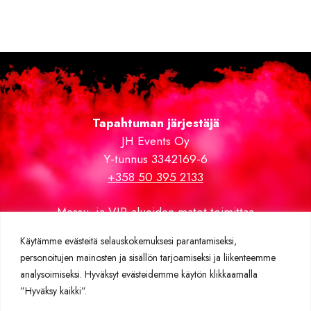
Tapahtuman järjestäjä
JH Events Oy
Y-tunnus 3342169-6
+358 50 395 2133
Messu- ja VIP-alueiden matot toimittaa
Expomatto.fi
Käytämme evästeitä selauskokemuksesi parantamiseksi,
personoitujen mainosten ja sisällön tarjoamiseksi ja liikenteemme
Lisätietoja
analysoimiseksi. Hyväksyt evästeidemme käytön klikkaamalla
Rekisteriseloste
”Hyväksy kaikki”.