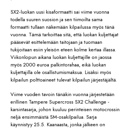
SX2-luokan uusi kisaformaatti sai viime vuonna
todella suuren suosion ja sen tiimoilta sama
formaatti tullaan näkemään kilpailussa myös tänä
vuonna. Tämä tarkoittaa sitä, että luokan kuljettajat
pääsevät esittelemään taitojaan ja tuomaan
tukijoitaan esiin yleisön eteen kolme kertaa illassa.
Viikonlopun aikana luokan kuljettajille on jaossa
myös 2000 euroa palkintorahaa, eikä luokan
kuljettajilla ole osallistumismaksua. Lisäksi myös
kilpailun polttoaineet tulevat kilpailun järjestäjältä.
Viime vuoden tavoin tänäkin vuonna järjestetään
erillinen Tampere Supercross SX2 Challenge -
karsintasarja, johon kuuluu perinteisen motocrossin
neljä ensimmäistä SM-osakilpailua. Sarja
käynnistyy 25.5. Kaanaasta, jonka jälkeen on