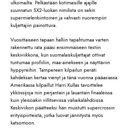
ulkomailta. Pelkästään kotimaisille ajajille
suunnatun SX2-luokan nimilista on sekin
supermielenkiintoinen ja vahvasti nuorempiin
kuljettajiin painottuva.
Vuosittaiseen tapaan halliin tapahtumaa varten
rakennettu rata pääsi ensimmäiseen testiin
keskiviikkona, kun suomalaiskuljettajat ottivat
tuntumaa profiiliin, maa-ainekseen ja näyttäviin
hyppyreihin. Tampereen kilpailun peräti
kahdeksan kertaa vienyt ja tänä vuonna pääasiassa
Amerikassa kilpaillut Harri Kullas tavoittelee
ykkössijoja niin perjantain ja lauantain finaaleissa
kuin yleisöäkin villitsevissä väliaikalähdöissä.
Keskiviikon päätteeksi hän muistutti supercrossin
erityispiirteistä, jotka luovat jännitystä myös
katsomoon.