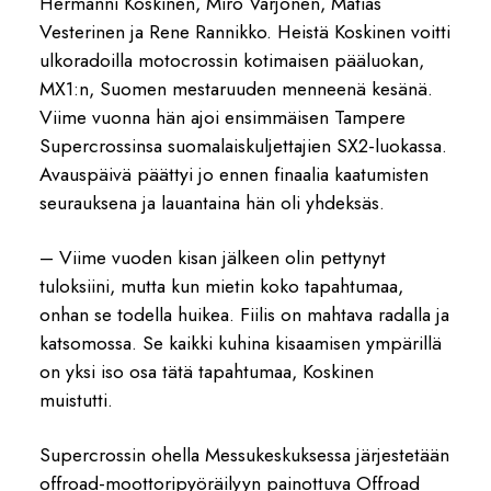
Hermanni Koskinen, Miro Varjonen, Matias
Vesterinen ja Rene Rannikko. Heistä Koskinen voitti
ulkoradoilla motocrossin kotimaisen pääluokan,
MX1:n, Suomen mestaruuden menneenä kesänä.
Viime vuonna hän ajoi ensimmäisen Tampere
Supercrossinsa suomalaiskuljettajien SX2-luokassa.
Avauspäivä päättyi jo ennen finaalia kaatumisten
seurauksena ja lauantaina hän oli yhdeksäs.
– Viime vuoden kisan jälkeen olin pettynyt
tuloksiini, mutta kun mietin koko tapahtumaa,
onhan se todella huikea. Fiilis on mahtava radalla ja
katsomossa. Se kaikki kuhina kisaamisen ympärillä
on yksi iso osa tätä tapahtumaa, Koskinen
muistutti.
Supercrossin ohella Messukeskuksessa järjestetään
offroad-moottoripyöräilyyn painottuva Offroad