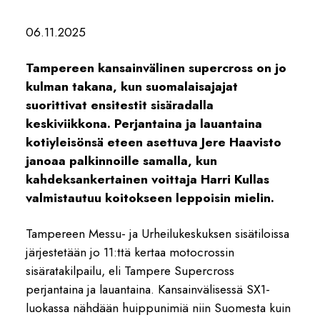
06.11.2025
Tampereen kansainvälinen supercross on jo
kulman takana, kun suomalaisajajat
suorittivat ensitestit sisäradalla
keskiviikkona. Perjantaina ja lauantaina
kotiyleisönsä eteen asettuva Jere Haavisto
janoaa palkinnoille samalla, kun
kahdeksankertainen voittaja Harri Kullas
valmistautuu koitokseen leppoisin mielin.
Tampereen Messu- ja Urheilukeskuksen sisätiloissa
järjestetään jo 11:ttä kertaa motocrossin
sisäratakilpailu, eli Tampere Supercross
perjantaina ja lauantaina. Kansainvälisessä SX1-
luokassa nähdään huippunimiä niin Suomesta kuin