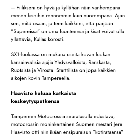
– Fiilikseni on hyvä ja kyllähän näin vanhempana
menen kisoihin rennommin kuin nuorempana. Ajan
sen, mitä osaan, ja teen kaikkeni, että pärjään.
”Supereissa” on oma luonteensa ja kisat voivat olla
yllättäviä, Kullas korosti.
SX1-luokassa on mukana useita kovan luokan
kansainvälisiä ajajia Yhdysvalloista, Ranskasta,
Ruotsista ja Virosta. Starttilista on jopa kaikkien
aikojen kovin Tampereella.
Haavisto haluaa katkaista
keskeytysputkensa
Tampereen Motocrossia seuratasolla edustava,
motocrossin moninkertainen Suomen mestari Jere
Haavisto otti niin ikään ensipuraisun ”kotirataansa”