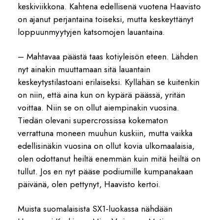
keskiviikkona. Kahtena edellisenä vuotena Haavisto
on ajanut perjantaina toiseksi, mutta keskeyttänyt
loppuunmyytyjen katsomojen lauantaina.
– Mahtavaa päästä taas kotiyleisön eteen. Lähden
nyt ainakin muuttamaan sitä lauantain
keskeytystilastoani erilaiseksi. Kyllähän se kuitenkin
on niin, että aina kun on kypärä päässä, yritän
voittaa. Niin se on ollut aiempinakin vuosina.
Tiedän olevani supercrossissa kokematon
verrattuna moneen muuhun kuskiin, mutta vaikka
edellisinäkin vuosina on ollut kovia ulkomaalaisia,
olen odottanut heiltä enemmän kuin mitä heiltä on
tullut. Jos en nyt pääse podiumille kumpanakaan
päivänä, olen pettynyt, Haavisto kertoi.
Muista suomalaisista SX1-luokassa nähdään