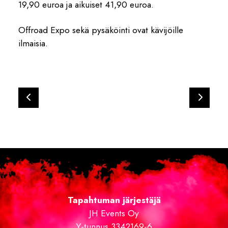
19,90 euroa ja aikuiset 41,90 euroa.
Offroad Expo sekä pysäköinti ovat kävijöille
ilmaisia.
Tapahtuman järjestäjä
JH Events Oy
Y-tunnus 3342169-6