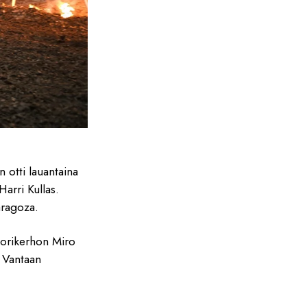
 otti lauantaina
arri Kullas.
aragoza.
ttorikerhon Miro
 Vantaan