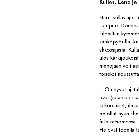
Kullas, Lane ja H
Harri Kullas ajoi
Tampere Dominator
kilpailtiin kymmen
sähköpyörillä, ku
ykkössijasta. Kull
ulos kärkijoukois
menojaan voittae
toiseksi noussutt
– On hyvät ajatuk
ovat (ratamateriaa
talkoolaiset, ilma
on ollut hyvä sho
fiilis katsomossa.
He ovat todella tä