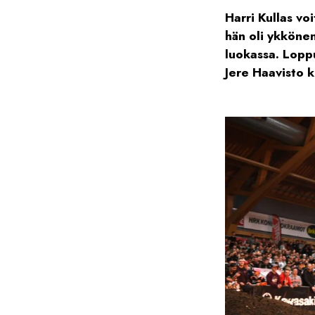
Harri Kullas vo
hän oli ykkönen
luokassa. Lopp
Jere Haavisto ko