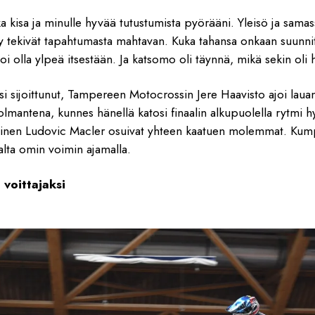
 kisa ja minulle hyvää tutustumista pyörääni. Yleisö ja sama
ely tekivät tapahtumasta mahtavan. Kuka tahansa onkaan suunni
i olla ylpeä itsestään. Ja katsomo oli täynnä, mikä sekin oli 
ksi sijoittunut, Tampereen Motocrossin Jere Haavisto ajoi laua
lmantena, kunnes hänellä katosi finaalin alkupuolella rytmi h
ainen Ludovic Macler osuivat yhteen kaatuen molemmat. Kumpi
alta omin voimin ajamalla.
 voittajaksi