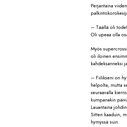
Perjantaina viide
palkintokorokesija
– Täällä oli tode
Oli upeaa olla osa
Myös supercrossin
oli iloinen ensim
kahdeksanneksi ja
– Fiilikseni on hy
helpolta, mutta se
seuraavalla kierro
kumpanakin päivän
Lauantaina johdin
Sitten kaaduin, mu
hymyssä suin.