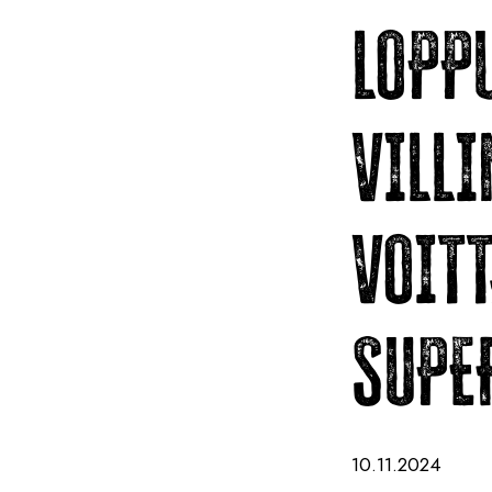
LOPP
VILL
VOIT
SUPE
10.11.2024