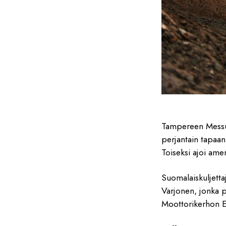
Tampereen Messu- 
perjantain tapaa
Toiseksi ajoi ame
Suomalaiskuljetta
Varjonen, jonka 
Moottorikerhon E