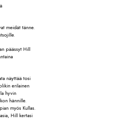
nä
ivat meidät tänne.
sojille.
an päässyt Hill
antaina
ata näyttää tosi
likin erilainen
lla hyvin
ukon hännille.
 pian myös Kullas.
sia, Hill kertasi