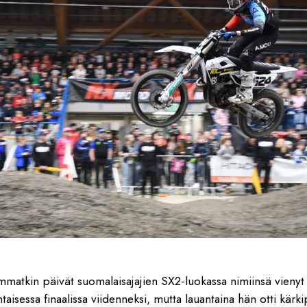
matkin päivät suomalaisajajien SX2-luokassa nimiinsä vienyt 
ntaisessa finaalissa viidenneksi, mutta lauantaina hän otti kärki