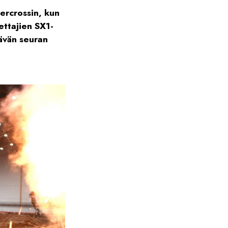
ercrossin, kun
ettajien SX1-
ävän seuran