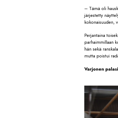
– Tämä oli hauska
järjestetty näytt
kokonaisuuden, vo
Perjantaina toise
parhaimmillaan ko
hän sekä ranskal
mutta poistui rad
Varjonen palasi