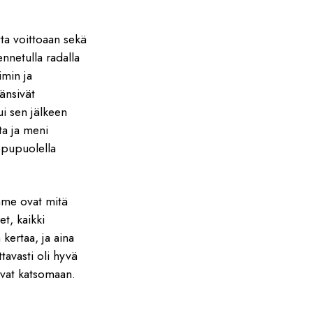
ta voittoaan sekä
nnetulla radalla
imin ja
änsivät
tui sen jälkeen
ta ja meni
ppupuolella
ämme ovat mitä
et, kaikki
 kertaa, ja aina
tavasti oli hyvä
livat katsomaan.