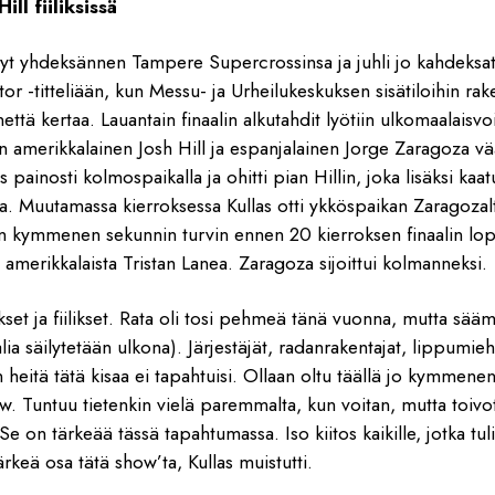
ill fiiliksissä
 nyt yhdeksännen Tampere Supercrossinsa ja juhli jo kahdeksat
 -titteliään, kun Messu- ja Urheilukeskuksen sisätiloihin rake
että kertaa. Lauantain finaalin alkutahdit lyötiin ulkomaalaisvo
n amerikkalainen Josh Hill ja espanjalainen Jorge Zaragoza vä
as painosti kolmospaikalla ja ohitti pian Hillin, joka lisäksi kaa
ta. Muutamassa kierroksessa Kullas otti ykköspaikan Zaragozal
n kymmenen sekunnin turvin ennen 20 kierroksen finaalin lo
a amerikkalaista Tristan Lanea. Zaragoza sijoittui kolmanneksi.
set ja fiilikset. Rata oli tosi pehmeä tänä vuonna, mutta sä
lia säilytetään ulkona). Järjestäjät, radanrakentajat, lippumieh
n heitä tätä kisaa ei tapahtuisi. Ollaan oltu täällä jo kymmenen
w. Tuntuu tietenkin vielä paremmalta, kun voitan, mutta toivot
 Se on tärkeää tässä tapahtumassa. Iso kiitos kaikille, jotka tu
rkeä osa tätä show’ta, Kullas muistutti.