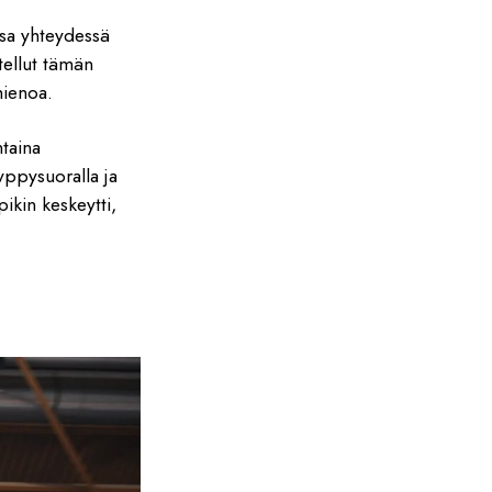
ssa yhteydessä
tellut tämän
hienoa.
ntaina
yppysuoralla ja
kin keskeytti,