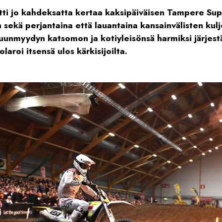
itti jo kahdeksatta kertaa kaksipäiväisen Tampere Sup
 sekä perjantaina että lauantaina kansainvälisten kulj
uunmyydyn katsomon ja kotiyleisönsä harmiksi järjest
laroi itsensä ulos kärkisijoilta.