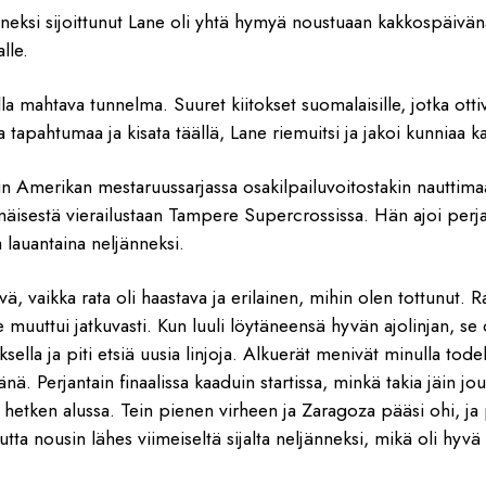
nneksi sijoittunut Lane oli yhtä hymyä noustuaan kakkospäivä
lle.
lla mahtava tunnelma. Suuret kiitokset suomalaisille, jotka ott
 tapahtumaa ja kisata täällä, Lane riemuitsi ja jakoi kunniaa kat
 Amerikan mestaruussarjassa osakilpailuvoitostakin nauttima
mäisestä vierailustaan Tampere Supercrossissa. Hän ajoi perj
 lauantaina neljänneksi.
vä, vaikka rata oli haastava ja erilainen, mihin olen tottunut. R
 muuttui jatkuvasti. Kun luuli löytäneensä hyvän ajolinjan, se o
ksella ja piti etsiä uusia linjoja. Alkuerät menivät minulla tode
ä. Perjantain finaalissa kaaduin startissa, minkä takia jäin jo
 hetken alussa. Tein pienen virheen ja Zaragoza pääsi ohi, ja
tta nousin lähes viimeiseltä sijalta neljänneksi, mikä oli hyvä a