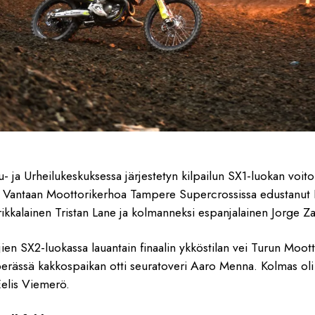
ja Urheilukeskuksessa järjestetyn kilpailun SX1-luokan voiton
n Vantaan Moottorikerhoa Tampere Supercrossissa edustanut H
rikkalainen Tristan Lane ja kolmanneksi espanjalainen Jorge Z
jien SX2-luokassa lauantain finaalin ykköstilan vei Turun Moo
perässä kakkospaikan otti seuratoveri Aaro Menna. Kolmas oli
elis Viemerö.