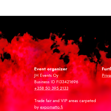
Event organizer
Furt
JH Events Oy
Priv
Business ID FI33421696
+358 50 395 2133
Trade fair and VIP areas carpeted
by
expomatto.fi