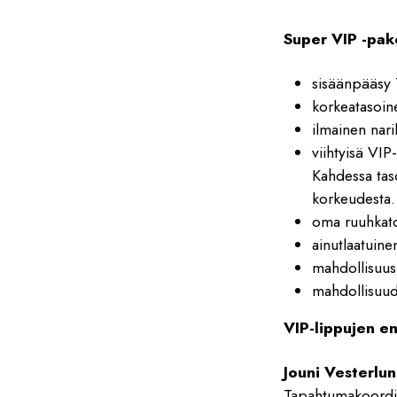
Super VIP -pake
sisäänpääsy
korkeatasoine
ilmainen nar
viihtyisä VIP
Kahdessa tas
korkeudesta.
oma ruuhkato
ainutlaatuine
mahdollisuus
mahdollisuud
VIP-lippujen en
Jouni Vesterlu
Tapahtumakoordin