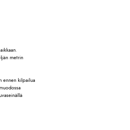
paikkaan.
ljän metrin
n ennen kilpailua
n muodossa
uvaseinällä