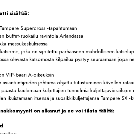
tti sisältää:
 Tampere Supercross -tapahtumaan
n buffet-ruokailu ravintola Arlandassa
ikka messukeskuksessa
-katsomo, joka on sijoitettu parhaaseen mahdolliseen katselu
ossa olevasta katsomosta kilpailua pystyy seuraamaan jopa ne
n VIP-baari A-oikeuksin
n asiantuntijoiden johtama ohjattu tutustuminen kävellen rataa
 päästä kuulemaan kuljettajien tunnelmia kuljettajavierailuje
en ikuistamaan itsensä ja suosikkikuljettajansa Tampere SX -k
nakkomyynti on alkanut ja ne voi tilata täältä:
nd
aattori