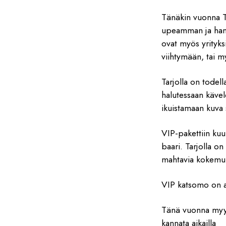
Tänäkin vuonna T
upeamman ja hankk
ovat myös yrityksi
viihtymään, tai m
Tarjolla on todell
halutessaan kävel
ikuistamaan kuva 
VIP-pakettiin ku
baari. Tarjolla o
mahtavia kokemuk
VIP katsomo on an
Tänä vuonna m
kannata aikailla