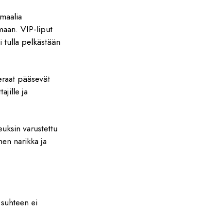
maalia
maan. VIP-liput
i tulla pelkästään
ieraat pääsevät
jille ja
uksin varustettu
nen narikka ja
 suhteen ei