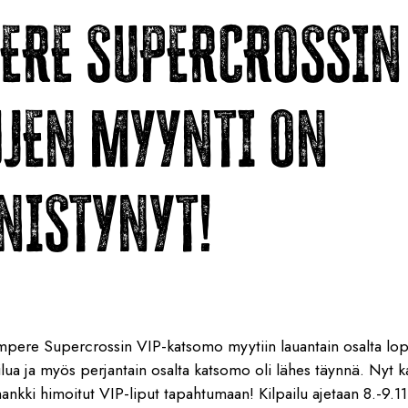
ERE SUPERCROSSIN 
UJEN MYYNTI ON
NISTYNYT!
pere Supercrossin VIP-katsomo myytiin lauantain osalta lop
ilua ja myös perjantain osalta katsomo oli lähes täynnä. Nyt k
hankki himoitut VIP-liput tapahtumaan! Kilpailu ajetaan 8.-9.1