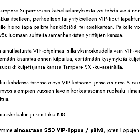
ampere Supercrossin katseluelämyksestä voi tehdä vielä nor
ia itselleen, perheelleen tai yritykselleen VIP-liput tapahtu
lle hieno tapa palkita henkilöstöä, tai asiakkaitaan. Paikalle vo
yös luomaan suhteita samanhenkisten yrittäjien kanssa.
a ainutlaatuista VIP-ohjelmaa, sillä yksinoikeudella vain VIP-v
emään kisarataa ennen kilpailua, esittämään kysymyksiä kuljetta
suosikkikuljettajansa kanssa Tampere SX -kuvaseinällä.
uluu kahdessa tasossa oleva VIP-katsomo, jossa on oma A-oike
n myös aiempien vuosien tavoin korkeatasoinen ruokailu, ilmai
sia.
niskelualue ja sen takia K18.
yymme
ainoastaan 250 VIP-lippua / päivä
, joten lippujen