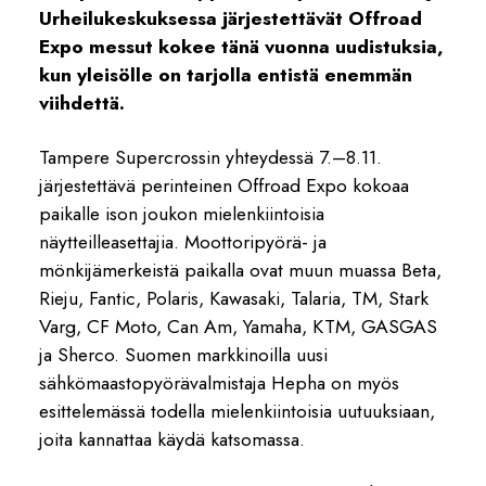
Urheilukeskuksessa järjestettävät Offroad
Expo messut kokee tänä vuonna uudistuksia,
kun yleisölle on tarjolla entistä enemmän
viihdettä.
Tampere Supercrossin yhteydessä 7.–8.11.
järjestettävä perinteinen Offroad Expo kokoaa
paikalle ison joukon mielenkiintoisia
näytteilleasettajia. Moottoripyörä- ja
mönkijämerkeistä paikalla ovat muun muassa Beta,
Rieju, Fantic, Polaris, Kawasaki, Talaria, TM, Stark
Varg, CF Moto, Can Am, Yamaha, KTM, GASGAS
ja Sherco. Suomen markkinoilla uusi
sähkömaastopyörävalmistaja Hepha on myös
esittelemässä todella mielenkiintoisia uutuuksiaan,
joita kannattaa käydä katsomassa.