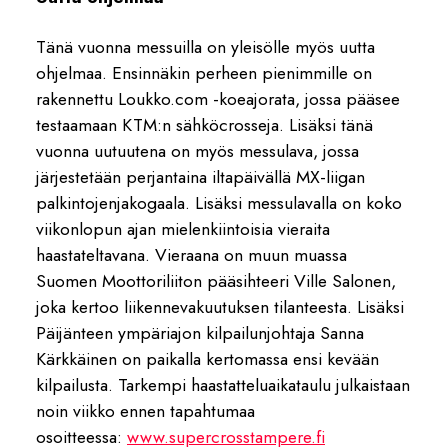
Tänä vuonna messuilla on yleisölle myös uutta
ohjelmaa. Ensinnäkin perheen pienimmille on
rakennettu Loukko.com -koeajorata, jossa pääsee
testaamaan KTM:n sähköcrosseja. Lisäksi tänä
vuonna uutuutena on myös messulava, jossa
järjestetään perjantaina iltapäivällä MX-liigan
palkintojenjakogaala. Lisäksi messulavalla on koko
viikonlopun ajan mielenkiintoisia vieraita
haastateltavana. Vieraana on muun muassa
Suomen Moottoriliiton pääsihteeri Ville Salonen,
joka kertoo liikennevakuutuksen tilanteesta. Lisäksi
Päijänteen ympäriajon kilpailunjohtaja Sanna
Kärkkäinen on paikalla kertomassa ensi kevään
kilpailusta. Tarkempi haastatteluaikataulu julkaistaan
noin viikko ennen tapahtumaa
osoitteessa:
www.supercrosstampere.fi