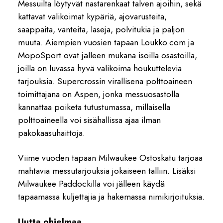
Messuilta löytyvät nastarenkaat talven ajoihin, sekä
kattavat valikoimat kypäriä, ajovarusteita,
saappaita, vanteita, laseja, polvitukia ja paljon
muuta. Aiempien vuosien tapaan Loukko.com ja
MopoSport ovat jälleen mukana isoilla osastoilla,
joilla on luvassa hyvä valikoima houkuttelevia
tarjouksia. Supercrossin virallisena polttoaineen
toimittajana on Aspen, jonka messuosastolla
kannattaa poiketa tutustumassa, millaisella
polttoaineella voi sisähallissa ajaa ilman
pakokaasuhaittoja.
Viime vuoden tapaan Milwaukee Ostoskatu tarjoaa
mahtavia messutarjouksia jokaiseen talliin. Lisäksi
Milwaukee Paddockilla voi jälleen käydä
tapaamassa kuljettajia ja hakemassa nimikirjoituksia.
Uutta ohjelmaa